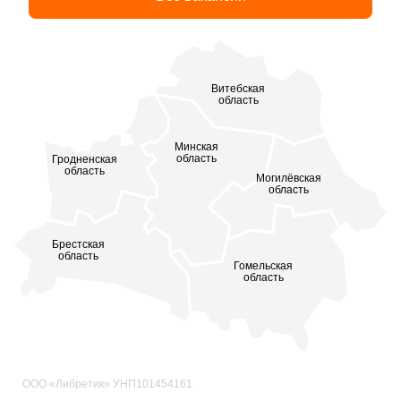
ГИБКИЙ ГРАФИК РАБОТЫ
КОМФОРТ ВО ВСЕМ
ПРИВЕДИ СОСЕДА — ПОЛУЧИ БОНУС
Витебская
область
ВЫБОР МЕСТА ЗА ТОБОЙ
ПРИВЕДИ СОСЕДА — ПОЛУЧИ БОНУС
Минская
область
Гродненская
ПОЛУЧИ ДОПОЛНИТЕЛЬНЫЙ ДОХОД
область
Могилёвская
область
ПОЧАСОВАЯ ОПЛАТА
РАЗВИТИЕ И КАРЬЕРА
Брестская
область
Гомельская
ПРОЕЗД ЗА СЧЁТ КОМПАНИИ
область
ОФИЦИАЛЬНОЕ ОФОРМЛЕНИЕ
ХОРОШО РАБОТАЕШЬ — ОТЛИЧНО ОТДЫХАЕШЬ
ХОРОШО РАБОТАЕШЬ — ОТЛИЧНО ОТДЫХАЕШЬ
ООО «Либретик» УНП101454161