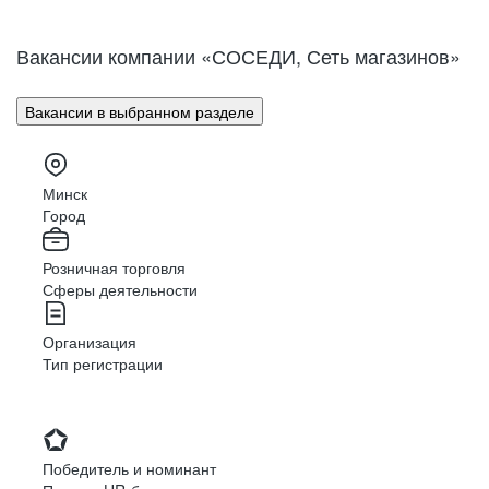
НАКОПИ БОНУСЫ В КУПИЛКУ
Вакансии компании «СОСЕДИ, Сеть магазинов»
НАКОПИ БОНУСЫ В КУПИЛКУ
Также каждый год мы организуем творческий
Вакансии в выбранном разделе
конкурс для детей сотрудников нашей компании —
«Талантливые дети»
.
Победители номинаций получают подарок
Минск
от компании — ежемесячную стипендию в течение года!
Это позволяет молодым дарованиям развиваться
Город
и достигать желаемого успеха.
Розничная торговля
Сферы деятельности
Организация
Тип регистрации
Победитель и номинант